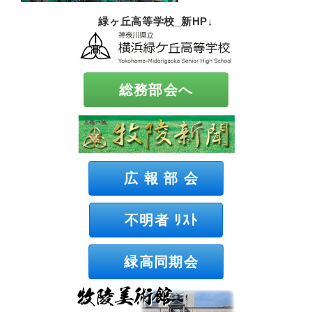
緑ヶ丘高等学校_新HP↓
総務部会へ
広 報 部 会
不明者 ﾘｽﾄ
緑高同期会