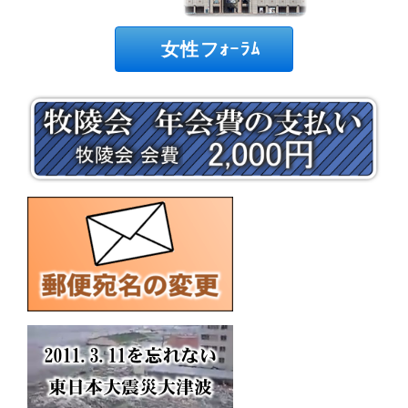
女性フｫｰﾗﾑ