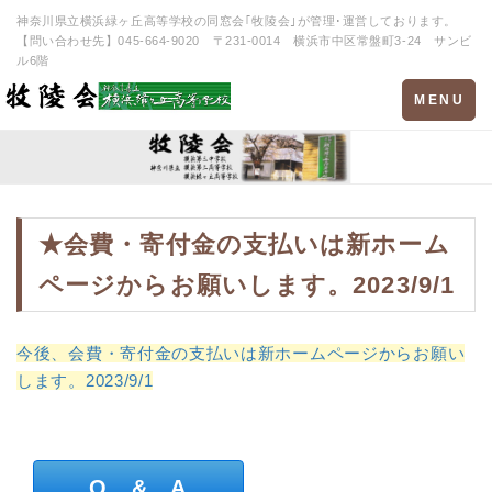
神奈川県立横浜緑ヶ丘高等学校の同窓会｢牧陵会｣が管理･運営しております。
【問い合わせ先】045-664-9020 〒231-0014 横浜市中区常盤町3-24 サンビ
ル6階
Toggle
MENU
navigation
★会費・寄付金の支払いは新ホーム
ページからお願いします。2023/9/1
今後、会費・寄付金の支払いは新ホームページからお願い
します。2023/9/1
Q & A