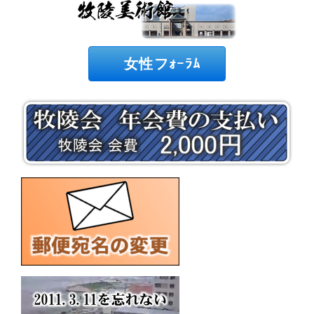
女性フｫｰﾗﾑ