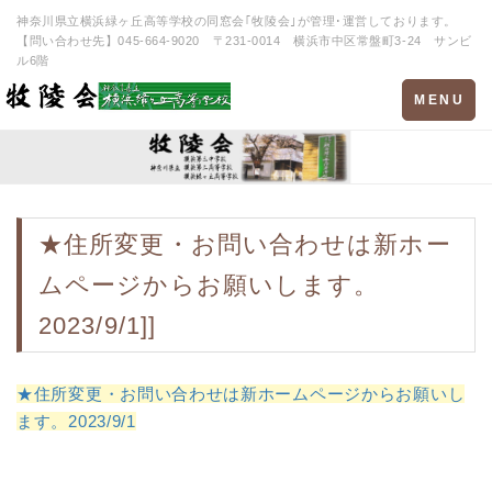
神奈川県立横浜緑ヶ丘高等学校の同窓会｢牧陵会｣が管理･運営しております。
【問い合わせ先】045-664-9020 〒231-0014 横浜市中区常盤町3-24 サンビ
ル6階
Toggle
MENU
navigation
★住所変更・お問い合わせは新ホー
ムページからお願いします。
2023/9/1]]
★住所変更・お問い合わせは新ホームページからお願いし
ます。2023/9/1